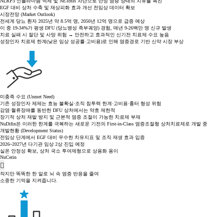
NLRP3 인플라마좀 억제 및 NETosis 차단으로 만성 염증 상태의 치유를 촉진
EGF 대비 상처 수축 및 재상피화 효과 개선 전임상 데이터 확보
시장전망 (Market Outlook)
전세계 당뇨 환자 2025년 약 8.5억 명, 2050년 12억 명으로 급증 예상
이 중 19-34%가 평생 DFU (당뇨병성 족부궤양) 경험, 매년 9-26백만 명 신규 발생
치료 실패 시 절단 및 사망 위험 → 안전하고 효과적인 신기전 치료제 수요 높음
성장인자 치료제 한계(낮은 임상 성공률·고비용)로 인해 염증경로 기반 신약 시장 부상
미충족 수요 (Unmet Need)
기존 성장인자 제제는 효능 불확실·조직 침투력 한계·고비용·흉터 형성 위험
감염·혈류장애를 동반한 DFU 상처에서는 약효 제한적
장기적 상처 재발 방지 및 근본적 염증 조절이 가능한 치료제 부재
NuDifin은 이러한 한계를 극복하는 새로운 기전의 First-in-Class 염증조절형 상처치료제로 개발 중
개발현황 (Development Status)
전임상 단계에서 EGF 대비 우수한 치유지표 및 조직 재생 효과 입증
2026~2027년 다기관 임상 2상 진입 예정
실온 안정성 확보, 상처 국소 투여제형으로 상용화 용이
NuCerin
작지만 똑똑한 한 알로 뇌 속 염증 반응을 줄여
소중한 기억을 지켜줍니다.