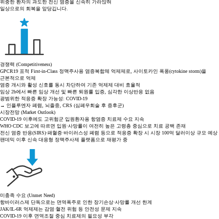
위중한 환자의 과도한 전신 염증을 신속히 가라앉혀
일상으로의 회복을 앞당깁니다.
경쟁력 (Competitiveness)
GPCR19 표적 First-in-Class 정맥주사용 염증복합체 억제제로, 사이토카인 폭풍(cytokine storm)을
근본적으로 억제
염증 개시와 활성 신호를 동시 차단하여 기존 억제제 대비 효율적
임상 2b에서 빠른 임상 개선 및 빠른 퇴원률 입증, 심각한 이상반응 없음
광범위한 적응증 확장 가능성: COVID-19
→ 인플루엔자 폐렴, 뇌졸중, CRS (심폐우회술 후 증후군)
시장전망 (Market Outlook)
COVID-19 이후에도 고위험군 입원환자용 항염증 치료제 수요 지속
WHO·CDC 보고에 따르면 입원·사망률이 여전히 높은 고령층 중심으로 치료 공백 존재
전신 염증 반응(SIRS)·패혈증·바이러스성 폐렴 등으로 적응증 확장 시 시장 100억 달러이상 규모 예상
팬데믹 이후 신속 대응형 정맥주사제 플랫폼으로 재평가 중
미충족 수요 (Unmet Need)
항바이러스제 단독으로는 면역폭주로 인한 장기손상·사망률 개선 한계
JAK/IL-6R 억제제는 감염·혈전 위험 등 안전성 문제 지속
COVID-19 이후 면역조절 중심 치료제의 필요성 부각