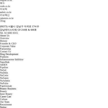
hugrab.co.kr
뷰드
vude.co.kr
아브릭
aubric.co.kr
카브렉신
cabrexin.co.kr
Eng
(06373) 서울시 강남구 자곡로 174-10
강남에이스타워 G9 218호 & 606호
Tel. 02 6083 8315
About Us
Overview
History
Founder & CEO
Corporate Value
Partnership
Contact Us
Drug Development
Platform
Inflammasome Inhibitor
NanoMab
AIDEN
Pipeline
NuGel
NuDifin
NuCerin
NuSepin
NuAreatin
NuPulin
Papiliximab
Beauty Business
Beauty
Inner Beauty
Career Care
Culture
Our Team
Recruitment
Notice