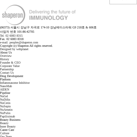
(06373) 서울시 강남구 자곡로 174-10 강남에이스타워 G9 218호 & 606호
사업자 번호 101-86-42705
Tel. 02 6083 8315
Fax. 02 6083 8318
e-mail. peoples@shaperon.com
Copyright (c) Shaperon All rights reserved.
Designed by webplanet
About Us
Overview
History
Founder & CEO
Corporate Value
Partnership
Contact Us
Drug Development
Platform
Inflammasome Inhibitor
NanoMab
AIDEN
Pipeline
NuGel
NuDifin
NuCerin
NuSepin
NuAreatin
NuPulin
Papiliximab
Beauty Business
Beauty
Inner Beauty
Career Care
Culture
Our Team