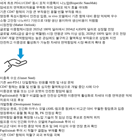
세계 최초 PD-L1/CD47 동시 표적 이중특이 나노맙(Bispecific NanoMab)
암세포의 면역회피작용을 무력화 하여 암세포 제거 효율 극대화
기존 CD47 항체의 가장 큰 부작용인 용혈·빈혈 부작용 해소
영장류 독성시험에서 안전성 입증, in vivo 모델에서 기존 항체 대비 종양 억제력 우수
소형·고안정 나노바디 기반으로 대량 생산 용이하여 생산비용이 저렴함
시장전망 (Market Outlook)
글로벌 이중항체시장은 2025년 180억 달러에서 2034년 4,850억 달러로 성장할 전망
글로벌 AML(급성 골수성 백혈병) 시장 연평균 10% 이상 성장, 2028년 100억 달러 규모 전망
CD47 계열 면역항암제는 높은 관심에도 불구하고 혈액독성 부작용으로 상업화 지연
안전하고 이중경로 활성화가 가능한 차세대 면역항암제 시장 빠르게 확대 중
미충족 수요 (Unmet Need)
기존 anti-PD-L1 단일항체는 반응률 제한 및 내성 문제
CD47 항체는 용혈 및 빈혈 등 심각한 혈액독성으로 개발 중단 사례 다수
이중경로 병용 또는 신규 포맷의 안전한 항암제 필요
Papiliximab은 적혈구 비결합·높은 안전성·강력한 이중면역 활성화로 차세대 이중 면역관문 억제
치료의 대표 후보
개발현황 (Development Status)
전임상 완료, 인간화 마우스 모델 (AML·림프종 등)에서 비교군 대비 우월한 항암효과 입증
영장류에서 용혈 無·독성 無, PK 안정성 확인
면역항암 플랫폼 확장형 나노맙 기술의 첫 임상 진입 후보로 전략적 위치
림프종 이식 인간화 마우스 모델에 Papiliximab 투여 시
비교군 대비 우수한 종양 억제 효과 및 5배 이상의 수명 연장 효과 확인
Papiliximab 투여 시 적혈구 결합능 부재를 확인
기존 CD47 항체의 적혈구 파괴 부작용 극복