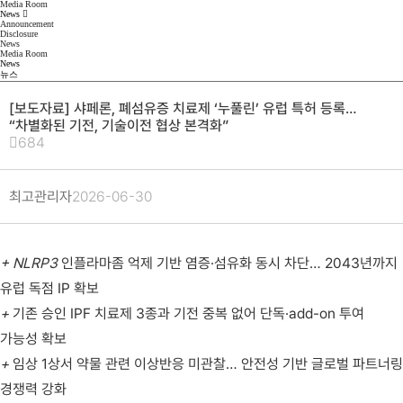
Media Room
News
Announcement
Disclosure
News
Media Room
News
뉴스
[보도자료] 샤페론, 폐섬유증 치료제 ‘누풀린’ 유럽 특허 등록…
“차별화된 기전, 기술이전 협상 본격화”
684
최고관리자
2026-06-30
+ NLRP3
인플라마좀 억제 기반 염증·섬유화 동시 차단… 2043년까지
유럽 독점 IP 확보
+
기존 승인 IPF 치료제 3종과 기전 중복 없어 단독·add-on 투여
가능성 확보
+
임상 1상서 약물 관련 이상반응 미관찰… 안전성 기반 글로벌 파트너링
경쟁력 강화