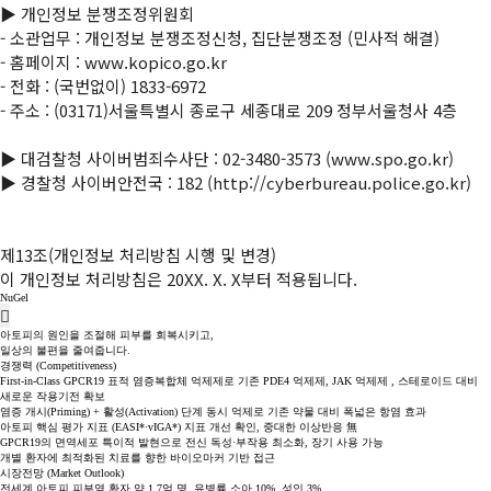
▶ 개인정보 분쟁조정위원회

- 소관업무 : 개인정보 분쟁조정신청, 집단분쟁조정 (민사적 해결)

- 홈페이지 : www.kopico.go.kr

- 전화 : (국번없이) 1833-6972

- 주소 : (03171)서울특별시 종로구 세종대로 209 정부서울청사 4층

▶ 대검찰청 사이버범죄수사단 : 
02-3480-3573
 (www.spo.go.kr)

▶ 경찰청 사이버안전국 : 182 (http://cyberbureau.police.go.kr)

제13조(개인정보 처리방침 시행 및 변경)

이 개인정보 처리방침은 20XX. X. X부터 적용됩니다.
NuGel
아토피의 원인을 조절해 피부를 회복시키고,
일상의 불편을 줄여줍니다.
경쟁력 (Competitiveness)
First-in-Class GPCR19 표적 염증복합체 억제제로 기존 PDE4 억제제, JAK 억제제 , 스테로이드 대비
새로운 작용기전 확보
염증 개시(Priming) + 활성(Activation) 단계 동시 억제로 기존 약물 대비 폭넓은 항염 효과
아토피 핵심 평가 지표 (EASI*·vIGA*) 지표 개선 확인, 중대한 이상반응 無
GPCR19의 면역세포 특이적 발현으로 전신 독성·부작용 최소화, 장기 사용 가능
개별 환자에 최적화된 치료를 향한 바이오마커 기반 접근
시장전망 (Market Outlook)
전세계 아토피 피부염 환자 약 1.7억 명, 유병률 소아 10%, 성인 3%