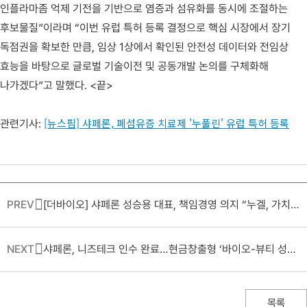
인플라마좀 억제 기전을 기반으로 염증과 섬유화를 동시에 조절하는
후보물질”이라며 “이번 유럽 특허 등록 결정으로 핵심 시장에서 장기
독점권을 확보한 만큼, 임상 1상에서 확인된 안전성 데이터와 전임상
효능을 바탕으로 글로벌 기술이전 및 공동개발 논의를 구체화해
나가겠다”고 말했다. <끝>
[뉴스핌] 샤페론, 폐섬유증 치료제 '누풀린' 유럽 특허 등록
관련기사:
PREV
[더바이오] 샤페론 성승용 대표, 책임경영 의지 “누겔, 가치 훼손 아냐…후속 개발 가능성 여전”_CEO 인터뷰
NEXT
샤페론, 니즈테크 인수 완료…현금창출형 ‘바이오-뷰티 성장 엔진’ 가동
목록