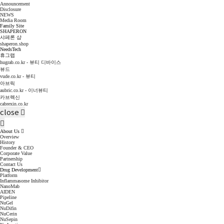
Announcement
Disclosure
NEWS
Media Room
Family Site
SHAPERON
샤페론 샵
shaperon.shop
NeedsTech
휴그랩
hugrab.co.kr - 뷰티 디바이스
뷰드
vude.co.kr - 뷰티
아브릭
aubric.co.kr - 이너뷰티
카브렉신
cabrexin.co.kr
close
About Us
Overview
History
Founder & CEO
Corporate Value
Partnership
Contact Us
Drug Development
Platform
Inflammasome Inhibitor
NanoMab
AIDEN
Pipeline
NuGel
NuDifin
NuCerin
NuSepin