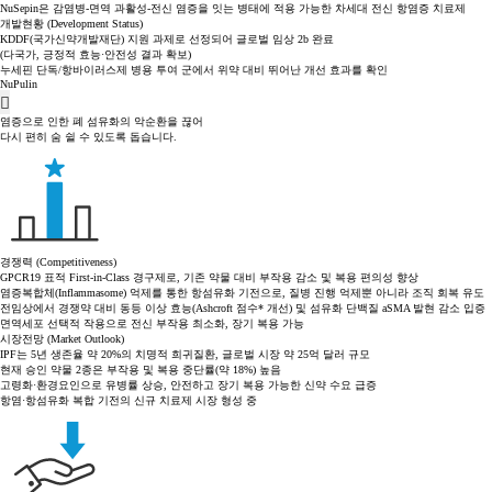
NuSepin은 감염병-면역 과활성-전신 염증을 잇는 병태에 적용 가능한 차세대 전신 항염증 치료제
개발현황 (Development Status)
KDDF(국가신약개발재단) 지원 과제로 선정되어 글로벌 임상 2b 완료
(다국가, 긍정적 효능·안전성 결과 확보)
누세핀 단독/항바이러스제 병용 투여 군에서
위약 대비 뛰어난 개선 효과를 확인
NuPulin
염증으로 인한 폐 섬유화의 악순환을 끊어
다시 편히 숨 쉴 수 있도록 돕습니다.
경쟁력 (Competitiveness)
GPCR19 표적 First-in-Class 경구제로, 기존 약물 대비 부작용 감소 및 복용 편의성 향상
염증복합체(Inflammasome) 억제를 통한 항섬유화 기전으로, 질병 진행 억제뿐 아니라 조직 회복 유도
전임상에서 경쟁약 대비 동등 이상 효능(Ashcroft 점수* 개선) 및 섬유화 단백질 aSMA 발현 감소 입증
면역세포 선택적 작용으로 전신 부작용 최소화, 장기 복용 가능
시장전망 (Market Outlook)
IPF는 5년 생존율 약 20%의 치명적 희귀질환, 글로벌 시장 약 25억 달러 규모
현재 승인 약물 2종은 부작용 및 복용 중단률(약 18%) 높음
고령화·환경요인으로 유병률 상승, 안전하고 장기 복용 가능한 신약 수요 급증
항염·항섬유화 복합 기전의 신규 치료제 시장 형성 중