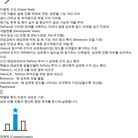
미충족 수요 (Unmet Need)
기존 약물은 질병 진행 억제에 국한, 생존율·기능 개선 미비
설사·간독성 등 부작용으로 복용 지속 어려움
폐기능 회복 및 환자 삶의 질 향상까지 달성 가능한 약물 부재
NuPulin은 이러한 한계를 극복하는 차세대 염증·섬유화 동시 억제형 경구 치료제
개발현황 (Development Status)
국내 임상 1상 진행 중 (Part A 완료, Part B 진행)
전임상에서 폐섬유화 억제 및 폐 기능 개선 효과 확인 (Bleomycin 모델 기준)
실온 안정성 확보, 1일 1회 복용 경구제형으로 개발 중
Ashcroft 점수*
폐 조직의 섬유화(굳어짐) 정도를 단계별로 평가하는 지표
a-SMA*
조직이 딱딱해지는 섬유화가 일어날 때 증가하는 단백질로, 섬유화 진행 여부를 보여주는
지표
인간 폐섬유세포에 NuPulin 투여 시
섬유화 인자 감소 확인
특발성 폐섬유증 동물모델에 NuPulin 투여 시
병리학적 섬유화 수치 감소 확인
Vehicle A : 비교군 A를 위한 용매 대조군
Vehicle B : NuPulin 투여군을 위한 용매 대조군
Bleomycin : 폐 섬유화 유발 물질
Ashcroft Score : 폐 섬유화 정도를 나타내는 조직학적 지표(낮을수록 개선됨)
Papiliximab
백혈병 환자 치료의 새로운 기준,
낮은 빈혈 위험과 향상된 항암 효과를 동시에 실현합니다.
경쟁력 (Competitiveness)