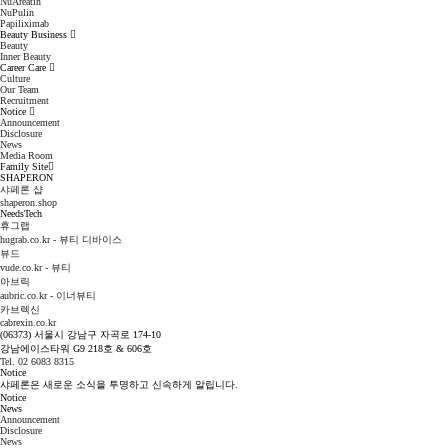
NuAreatin
NuPulin
Papiliximab
Beauty Business
Beauty
Inner Beauty
Career Care
Culture
Our Team
Recruitment
Notice
Announcement
Disclosure
News
Media Room
Family Site
SHAPERON
샤페론 샵
shaperon.shop
NeedsTech
휴그랩
hugrab.co.kr - 뷰티 디바이스
뷰드
vude.co.kr - 뷰티
아브릭
aubric.co.kr - 이너뷰티
카브렉신
cabrexin.co.kr
(06373) 서울시 강남구 자곡로 174-10
강남에이스타워 G9 218호 & 606호
Tel. 02 6083 8315
Notice
샤페론은 새로운 소식을 투명하고 신속하게 알립니다.
Notice
News
Announcement
Disclosure
News