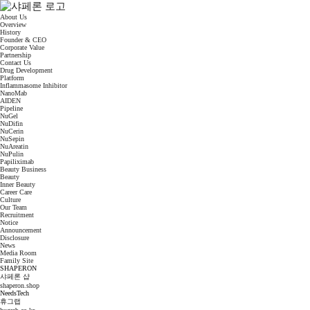
About Us
Overview
History
Founder & CEO
Corporate Value
Partnership
Contact Us
Drug Development
Platform
Inflammasome Inhibitor
NanoMab
AIDEN
Pipeline
NuGel
NuDifin
NuCerin
NuSepin
NuAreatin
NuPulin
Papiliximab
Beauty Business
Beauty
Inner Beauty
Career Care
Culture
Our Team
Recruitment
Notice
Announcement
Disclosure
News
Media Room
Family Site
SHAPERON
샤페론 샵
shaperon.shop
NeedsTech
휴그랩