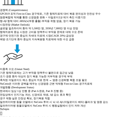
경쟁력 (Competitiveness)
GPCR19 표적 First-in-Class 경구제로, 기존 항체치료제 대비 복용 편의성과 안전성 우수
염증복합체 억제를 통한 신경염증 완화 + 아밀로이드β 제거 촉진 이중기전
항-Aβ 항체 대비 ARIA(뇌부종·출혈) 부작용 위험 없음, 장기 복용 가능
시장전망 (Market Outlook)
글로벌 알츠하이머 환자 약 5,500만 명, 2030년 7,800만 명 이상 전망
항체치료제 중심 시장은 고비용·정맥주사·부작용 문제로 대체 수요 존재
경구제·안전기전 중심의 차세대 치료제 시장(CAGR 20%) 급성장
예방·조기단계 환자 중심의 지속복용형 치료제에 대한 수요 급증
미충족 수요 (Unmet Need)
기존 항체치료제는 고가·부작용·정맥주사 불편으로 접근성 낮음
조기·경증 환자 대상의 장기 복용 가능한 저부작용 경구제 부재
축적된 아밀로이드 해소 중심의 치료 한계 → 염증·신경퇴행 복합 조절 필요
NuCerin은 이러한 공백을 메우는 신경염증 근본 억제형 First-in-Class 경구치료제
개발현황 (Development Status)
한국에서 임상 1상 진행 중 (Part A 완료, Part B 진행 중)
전임상에서 인지기능 개선, 신경세포 재생, Aβ 감소 효과 확인
경구 제형·실온 안정성 확보, 장기복용 적합
알츠하이머병 동물 모델에서 NuCerin 투여 시
뇌 내 Aβ (아밀로이드 베타) 플라크 및 염증 감소
알츠하이머병 동물모델에서 NuCerin 투여 시
행동실험에서 인지 저하 개선
NuSepin