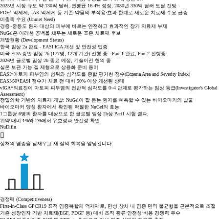
2025년 시장 규모 약 130억 달러, 연평균 16.4% 성장, 2030년 330억 달러 도달 전망
PDE4 억제제, JAK 억제제 등 기존 약물의 부작용·효과 한계로 새로운 치료제 수요 급증
미충족 수요 (Unmet Need)
경증~중등도 환자 대상의 피부에 바르는 안전하고 효과적인 장기 치료제 부재
NuGel은 이러한 공백을 채우는 새로운 표준 치료제 후보
개발현황 (Development Status)
한국 임상 2a 완료 - EASI·IGA 개선 및 안전성 입증
미국 FDA 승인 임상 2b (177명, 12개 기관) 진행 중 - Part 1 완료, Part 2 진행중
2026년 글로벌 임상 2b 종료 예정, 기술이전 협의 중
실온 보관 가능 겔 제형으로 상용화 준비 용이
EASI*
아토피 피부염의 범위와 심각도를 종합 평가한 점수(Eczema Area and Severity Index)
EASI-50*
EASI 점수가 치료 전 대비 50% 이상 개선된 상태
vIGA*
의료진이 아토피 피부염의 전반적 심각도를 0~4 단계로 평가하는 임상 등급(Investigator’s Global
Assessment)
정밀의학 기반의 치료제 개발:
NuGel이 잘 듣는 환자를 예측할 수 있는 바이오마커의 발굴
바이오마커 양성 환자에서 확인된
탁월한 NuGel의 효능
1그룹당 6명의 환자를 대상으로 한 글로벌 임상 2b상 Part1 시험 결과,
위약 대비 1%와 2%에서 유효성과 안전성 확인.
NuDifin
상처의 염증을 잠재우고 새 살의 회복을 앞당깁니다.
경쟁력 (Competitiveness)
First-in-Class GPCR19 표적 염증복합체 억제제로, 만성 상처 내 염증·면역 불균형을 근본적으로 조절
기존 성장인자 기반 치료제(EGF, PDGF 등) 대비 조직 관류·안전성·비용 경쟁력 우수