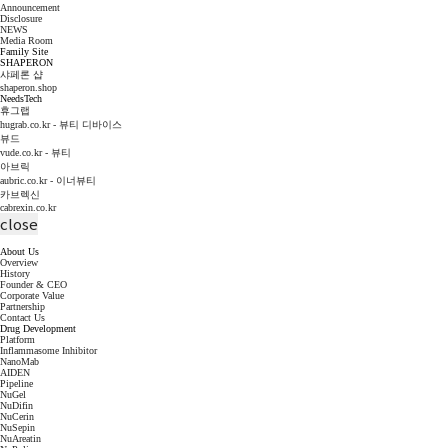
Announcement
Disclosure
NEWS
Media Room
Family Site
SHAPERON
샤페론 샵
shaperon.shop
NeedsTech
휴그랩
hugrab.co.kr - 뷰티 디바이스
뷰드
vude.co.kr - 뷰티
아브릭
aubric.co.kr - 이너뷰티
카브렉신
cabrexin.co.kr
close
About Us
Overview
History
Founder & CEO
Corporate Value
Partnership
Contact Us
Drug Development
Platform
Inflammasome Inhibitor
NanoMab
AIDEN
Pipeline
NuGel
NuDifin
NuCerin
NuSepin
NuAreatin