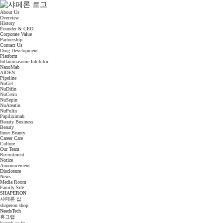
About Us
Overview
History
Founder & CEO
Corporate Value
Partnership
Contact Us
Drug Development
Platform
Inflammasome Inhibitor
NanoMab
AIDEN
Pipeline
NuGel
NuDifin
NuCerin
NuSepin
NuAreatin
NuPulin
Papiliximab
Beauty Business
Beauty
Inner Beauty
Career Care
Culture
Our Team
Recruitment
Notice
Announcement
Disclosure
News
Media Room
Family Site
SHAPERON
샤페론 샵
shaperon.shop
NeedsTech
휴그랩