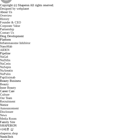
Copyright (c) Shaperon All rights reserved.
Designed by webplanet
About Us
Overview
History
Founder & CEO
Corporate Value
Partnership
Contact Us
Drug Development
Platform
Inflammasome Inhibitor
NanoMab
AIDEN
Pipeline
NuGel
NuDifin
NuCerin
NuSepin
NuAreatin
NuPulin
Papiliximab
Beauty Business
Beauty
Inner Beauty
Career Care
Culture
Our Team
Recruitment
Notice
Announcement
Disclosure
News
Media Room
Family Site
SHAPERON
샤페론 샵
shaperon.shop
NeedsTech