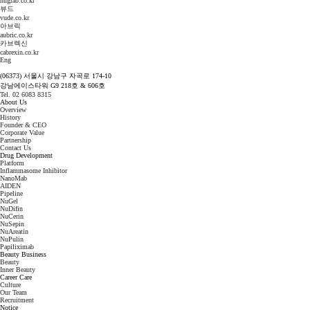
hugrab.co.kr
뷰드
vude.co.kr
아브릭
aubric.co.kr
카브렉신
cabrexin.co.kr
Eng
(06373) 서울시 강남구 자곡로 174-10
강남에이스타워 G9 218호 & 606호
Tel. 02 6083 8315
About Us
Overview
History
Founder & CEO
Corporate Value
Partnership
Contact Us
Drug Development
Platform
Inflammasome Inhibitor
NanoMab
AIDEN
Pipeline
NuGel
NuDifin
NuCerin
NuSepin
NuAreatin
NuPulin
Papiliximab
Beauty Business
Beauty
Inner Beauty
Career Care
Culture
Our Team
Recruitment
Notice