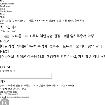
News
Announcement
Disclosure
News
Media Room
News
뉴스
[회사소식] ｢뉴스티앤티｣ 샤페론, 5대 1 주식 액면병합 결정…8월 임시주총서 확정
640
최고관리자
2026-06-29
샤페론, 5대 1 주식 액면병합 결정…8월 임시주총서 확정
기사원문：
PREV
[데일리팜] 샤페론 '7트랙 수익화' 승부수…포트폴리오 최대 30억 달러
NEXT
[더바이오] 샤페론 성승용 대표, 책임경영 의지 “누겔, 가치 훼손 아냐…
CLOSE
비밀번호 확인
확인
(06373) 서울시 강남구 자곡로 174-10 강남에이스타워 G9 218호 & 606호
사업자 번호 101-86-42705
Tel. 02 6083 8315
Fax. 02 6083 8318
e-mail. peoples@shaperon.com