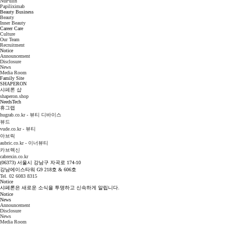
NuPulin
Papiliximab
Beauty Business
Beauty
Inner Beauty
Career Care
Culture
Our Team
Recruitment
Notice
Announcement
Disclosure
News
Media Room
Family Site
SHAPERON
샤페론 샵
shaperon.shop
NeedsTech
휴그랩
hugrab.co.kr - 뷰티 디바이스
뷰드
vude.co.kr - 뷰티
아브릭
aubric.co.kr - 이너뷰티
카브렉신
cabrexin.co.kr
(06373) 서울시 강남구 자곡로 174-10
강남에이스타워 G9 218호 & 606호
Tel. 02 6083 8315
Notice
샤페론은 새로운 소식을 투명하고 신속하게 알립니다.
Notice
News
Announcement
Disclosure
News
Media Room