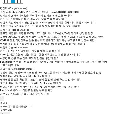
경쟁력 (Competitiveness)
세계 최초 PD-L1/CD47 동시 표적 이중특이 나노맙(Bispecific NanoMab)
암세포의 면역회피작용을 무력화 하여 암세포 제거 효율 극대화
기존 CD47 항체의 가장 큰 부작용인 용혈·빈혈 부작용 해소
영장류 독성시험에서 안전성 입증, in vivo 모델에서 기존 항체 대비 종양 억제력 우수
소형·고안정 나노바디 기반으로 대량 생산 용이하여 생산비용이 저렴함
시장전망 (Market Outlook)
글로벌 이중항체시장은 2025년 180억 달러에서 2034년 4,850억 달러로 성장할 전망
글로벌 AML(급성 골수성 백혈병) 시장 연평균 10% 이상 성장, 2028년 100억 달러 규모 전망
CD47 계열 면역항암제는 높은 관심에도 불구하고 혈액독성 부작용으로 상업화 지연
안전하고 이중경로 활성화가 가능한 차세대 면역항암제 시장 빠르게 확대 중
미충족 수요 (Unmet Need)
기존 anti-PD-L1 단일항체는 반응률 제한 및 내성 문제
CD47 항체는 용혈 및 빈혈 등 심각한 혈액독성으로 개발 중단 사례 다수
이중경로 병용 또는 신규 포맷의 안전한 항암제 필요
Papiliximab은 적혈구 비결합·높은 안전성·강력한 이중면역 활성화로 차세대 이중 면역관문 억제
치료의 대표 후보
개발현황 (Development Status)
전임상 완료, 인간화 마우스 모델 (AML·림프종 등)에서 비교군 대비 우월한 항암효과 입증
영장류에서 용혈 無·독성 無, PK 안정성 확인
면역항암 플랫폼 확장형 나노맙 기술의 첫 임상 진입 후보로 전략적 위치
림프종 이식 인간화 마우스 모델에 Papiliximab 투여 시
비교군 대비 우수한 종양 억제 효과 및 5배 이상의 수명 연장 효과 확인
Papiliximab 투여 시 적혈구 결합능 부재를 확인
기존 CD47 항체의 적혈구 파괴 부작용 극복
준비중
세부페이지를 준비중입니다.
감사합니다.