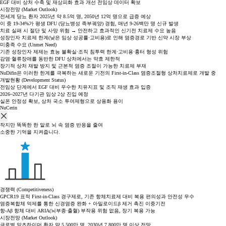
EGF 대비 상처 수축 및 재상피화 효과 개선 전임상 데이터 확보
시장전망 (Market Outlook)
전세계 당뇨 환자 2025년 약 8.5억 명, 2050년 12억 명으로 급증 예상
이 중 19-34%가 평생 DFU (당뇨병성 족부궤양) 경험, 매년 9-26백만 명 신규 발생
치료 실패 시 절단 및 사망 위험 → 안전하고 효과적인 신기전 치료제 수요 높음
성장인자 치료제 한계(낮은 임상 성공률·고비용)로 인해 염증경로 기반 신약 시장 부상
미충족 수요 (Unmet Need)
기존 성장인자 제제는 효능 불확실·조직 침투력 한계·고비용·흉터 형성 위험
감염·혈류장애를 동반한 DFU 상처에서는 약효 제한적
장기적 상처 재발 방지 및 근본적 염증 조절이 가능한 치료제 부재
NuDifin은 이러한 한계를 극복하는 새로운 기전의 First-in-Class 염증조절형 상처치료제로 개발 중
개발현황 (Development Status)
전임상 단계에서 EGF 대비 우수한 치유지표 및 조직 재생 효과 입증
2026~2027년 다기관 임상 2상 진입 예정
실온 안정성 확보, 상처 국소 투여제형으로 상용화 용이
NuCerin
작지만 똑똑한 한 알로 뇌 속 염증 반응을 줄여
소중한 기억을 지켜줍니다.
경쟁력 (Competitiveness)
GPCR19 표적 First-in-Class 경구제로, 기존 항체치료제 대비 복용 편의성과 안전성 우수
염증복합체 억제를 통한 신경염증 완화 + 아밀로이드β 제거 촉진 이중기전
항-Aβ 항체 대비 ARIA(뇌부종·출혈) 부작용 위험 없음, 장기 복용 가능
시장전망 (Market Outlook)
글로벌 알츠하이머 환자 약 5,500만 명, 2030년 7,800만 명 이상 전망