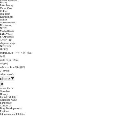
Beauty
Inner Beauty
Career Care
Culture
Our Team
Recruitment
Notice
Announcement
Disclosure
NEWS
Media Room
Family Site
SHAPERON
샤페론 샵
shaperon.shop
NeedsTech
휴그랩
hugrab.co.kr - 뷰티 디바이스
뷰드
vude.co.kr - 뷰티
아브릭
aubric.co.kr - 이너뷰티
카브렉신
cabrexin.co.kr
close
About Us
Overview
History
Founder & CEO
Corporate Value
Partnership
Contact Us
Drug Development
Platform
Inflammasome Inhibitor