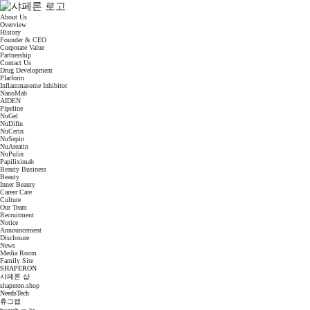
About Us
Overview
History
Founder & CEO
Corporate Value
Partnership
Contact Us
Drug Development
Platform
Inflammasome Inhibitor
NanoMab
AIDEN
Pipeline
NuGel
NuDifin
NuCerin
NuSepin
NuAreatin
NuPulin
Papiliximab
Beauty Business
Beauty
Inner Beauty
Career Care
Culture
Our Team
Recruitment
Notice
Announcement
Disclosure
News
Media Room
Family Site
SHAPERON
샤페론 샵
shaperon.shop
NeedsTech
휴그랩