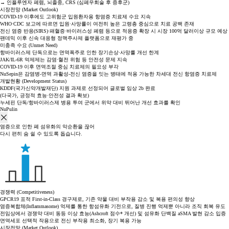
→ 인플루엔자 폐렴, 뇌졸중, CRS (심폐우회술 후 증후군)
시장전망 (Market Outlook)
COVID-19 이후에도 고위험군 입원환자용 항염증 치료제 수요 지속
WHO·CDC 보고에 따르면 입원·사망률이 여전히 높은 고령층 중심으로 치료 공백 존재
전신 염증 반응(SIRS)·패혈증·바이러스성 폐렴 등으로 적응증 확장 시 시장 100억 달러이상 규모 예상
팬데믹 이후 신속 대응형 정맥주사제 플랫폼으로 재평가 중
미충족 수요 (Unmet Need)
항바이러스제 단독으로는 면역폭주로 인한 장기손상·사망률 개선 한계
JAK/IL-6R 억제제는 감염·혈전 위험 등 안전성 문제 지속
COVID-19 이후 면역조절 중심 치료제의 필요성 부각
NuSepin은 감염병-면역 과활성-전신 염증을 잇는 병태에 적용 가능한 차세대 전신 항염증 치료제
개발현황 (Development Status)
KDDF(국가신약개발재단) 지원 과제로 선정되어 글로벌 임상 2b 완료
(다국가, 긍정적 효능·안전성 결과 확보)
누세핀 단독/항바이러스제 병용 투여 군에서
위약 대비 뛰어난 개선 효과를 확인
NuPulin
염증으로 인한 폐 섬유화의 악순환을 끊어
다시 편히 숨 쉴 수 있도록 돕습니다.
경쟁력 (Competitiveness)
GPCR19 표적 First-in-Class 경구제로, 기존 약물 대비 부작용 감소 및 복용 편의성 향상
염증복합체(Inflammasome) 억제를 통한 항섬유화 기전으로, 질병 진행 억제뿐 아니라 조직 회복 유도
전임상에서 경쟁약 대비 동등 이상 효능(Ashcroft 점수* 개선) 및 섬유화 단백질 aSMA 발현 감소 입증
면역세포 선택적 작용으로 전신 부작용 최소화, 장기 복용 가능
시장전망 (Market Outlook)