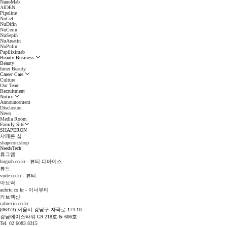
NanoMab
AIDEN
Pipeline
NuGel
NuDifin
NuCerin
NuSepin
NuAreatin
NuPulin
Papiliximab
Beauty Business
Beauty
Inner Beauty
Career Care
Culture
Our Team
Recruitment
Notice
Announcement
Disclosure
News
Media Room
Family Site
SHAPERON
샤페론 샵
shaperon.shop
NeedsTech
휴그랩
hugrab.co.kr - 뷰티 디바이스
뷰드
vude.co.kr - 뷰티
아브릭
aubric.co.kr - 이너뷰티
카브렉신
cabrexin.co.kr
(06373) 서울시 강남구 자곡로 174-10
강남에이스타워 G9 218호 & 606호
Tel. 02 6083 8315