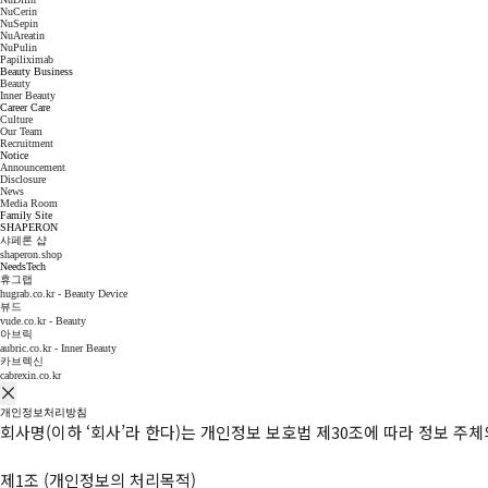
NuCerin
NuSepin
NuAreatin
NuPulin
Papiliximab
Beauty Business
Beauty
Inner Beauty
Career Care
Culture
Our Team
Recruitment
Notice
Announcement
Disclosure
News
Media Room
Family Site
SHAPERON
샤페론 샵
shaperon.shop
NeedsTech
휴그랩
hugrab.co.kr - Beauty Device
뷰드
vude.co.kr - Beauty
아브릭
aubric.co.kr - Inner Beauty
카브렉신
cabrexin.co.kr
개인정보처리방침
회사명(이하 ‘회사’라 한다)는 개인정보 보호법 제30조에 따라 정보 주
제1조 (개인정보의 처리목적)
