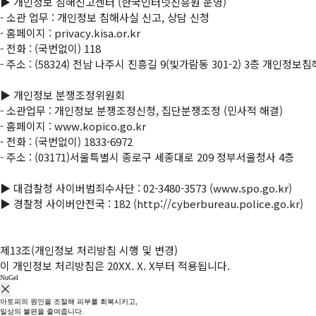
▶ 개인정보 침해신고센터 (한국인터넷진흥원 운영)

- 소관 업무 : 개인정보 침해사실 신고, 상담 신청

- 홈페이지 : privacy.kisa.or.kr

- 전화 : (국번없이) 118

- 주소 : (58324) 전남 나주시 진흥길 9(빛가람동 301-2) 3층 개인정보
▶ 개인정보 분쟁조정위원회

- 소관업무 : 개인정보 분쟁조정신청, 집단분쟁조정 (민사적 해결)

- 홈페이지 : www.kopico.go.kr

- 전화 : (국번없이) 1833-6972

- 주소 : (03171)서울특별시 종로구 세종대로 209 정부서울청사 4층

▶ 대검찰청 사이버범죄수사단 : 
02-3480-3573
 (www.spo.go.kr)

▶ 경찰청 사이버안전국 : 182 (http://cyberbureau.police.go.kr)

제13조(개인정보 처리방침 시행 및 변경)

이 개인정보 처리방침은 20XX. X. X부터 적용됩니다.
NuGel
아토피의 원인을 조절해 피부를 회복시키고,
일상의 불편을 줄여줍니다.