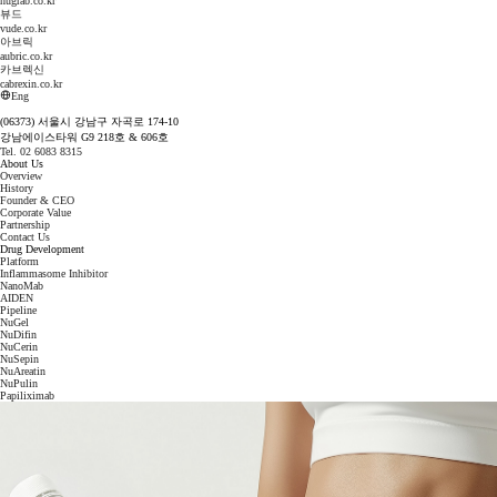
hugrab.co.kr
뷰드
vude.co.kr
아브릭
aubric.co.kr
카브렉신
cabrexin.co.kr
Eng
(06373) 서울시 강남구 자곡로 174-10
강남에이스타워 G9 218호 & 606호
Tel. 02 6083 8315
About Us
Overview
History
Founder & CEO
Corporate Value
Partnership
Contact Us
Drug Development
Platform
Inflammasome Inhibitor
NanoMab
AIDEN
Pipeline
NuGel
NuDifin
NuCerin
NuSepin
NuAreatin
NuPulin
Papiliximab