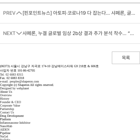
PREV
[핀포인트뉴스] 아토피·코로나19 다 잡는다… 샤페론, 글로벌 임상 순항에 ‘눈길’
NEXT
샤페론, 누겔 글로벌 임상 2b상 결과 추가 분석 착수… “보습제 등 외부 요인 영향 가능성”
목록
(06373) 서울시 강남구 자곡로 174-10 강남에이스타워 G9 218호 & 606호
사업자 번호 101-86-42705
Tel. 02 6083 8315
Fax. 02 6083 8318
e-mail. peoples@shaperon.com
Copyright (c) Shaperon All rights reserved.
Designed by webplanet
About Us
Overview
History
Founder & CEO
Corporate Value
Partnership
Contact Us
Drug Development
Platform
Inflammasome Inhibitor
NanoMab
AIDEN
Pipeline
NuGel
NuDifin