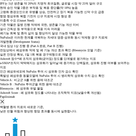
IPF는 5년 생존율 약 20%의 치명적 희귀질환, 글로벌 시장 약 25억 달러 규모
현재 승인 약물 2종은 부작용 및 복용 중단률(약 18%) 높음
고령화·환경요인으로 유병률 상승, 안전하고 장기 복용 가능한 신약 수요 급증
항염·항섬유화 복합 기전의 신규 치료제 시장 형성 중
미충족 수요 (Unmet Need)
기존 약물은 질병 진행 억제에 국한, 생존율·기능 개선 미비
설사·간독성 등 부작용으로 복용 지속 어려움
폐기능 회복 및 환자 삶의 질 향상까지 달성 가능한 약물 부재
NuPulin은 이러한 한계를 극복하는 차세대 염증·섬유화 동시 억제형 경구 치료제
개발현황 (Development Status)
국내 임상 1상 진행 중 (Part A 완료, Part B 진행)
전임상에서 폐섬유화 억제 및 폐 기능 개선 효과 확인 (Bleomycin 모델 기준)
실온 안정성 확보, 1일 1회 복용 경구제형으로 개발 중
Ashcroft 점수*
폐 조직의 섬유화(굳어짐) 정도를 단계별로 평가하는 지표
a-SMA*
조직이 딱딱해지는 섬유화가 일어날 때 증가하는 단백질로, 섬유화 진행 여부를 보여주는
지표
인간 폐섬유세포에 NuPulin 투여 시
섬유화 인자 감소 확인
특발성 폐섬유증 동물모델에 NuPulin 투여 시
병리학적 섬유화 수치 감소 확인
Vehicle A : 비교군 A를 위한 용매 대조군
Vehicle B : NuPulin 투여군을 위한 용매 대조군
Bleomycin : 폐 섬유화 유발 물질
Ashcroft Score : 폐 섬유화 정도를 나타내는 조직학적 지표(낮을수록 개선됨)
Papiliximab
백혈병 환자 치료의 새로운 기준,
낮은 빈혈 위험과 향상된 항암 효과를 동시에 실현합니다.