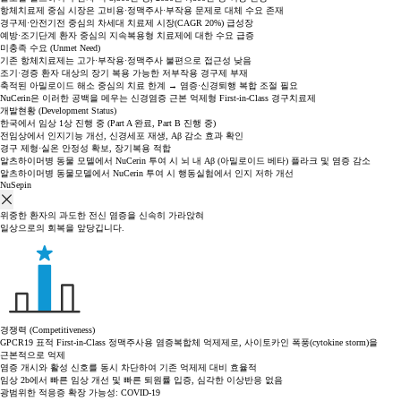
항체치료제 중심 시장은 고비용·정맥주사·부작용 문제로 대체 수요 존재
경구제·안전기전 중심의 차세대 치료제 시장(CAGR 20%) 급성장
예방·조기단계 환자 중심의 지속복용형 치료제에 대한 수요 급증
미충족 수요 (Unmet Need)
기존 항체치료제는 고가·부작용·정맥주사 불편으로 접근성 낮음
조기·경증 환자 대상의 장기 복용 가능한 저부작용 경구제 부재
축적된 아밀로이드 해소 중심의 치료 한계 → 염증·신경퇴행 복합 조절 필요
NuCerin은 이러한 공백을 메우는 신경염증 근본 억제형 First-in-Class 경구치료제
개발현황 (Development Status)
한국에서 임상 1상 진행 중 (Part A 완료, Part B 진행 중)
전임상에서 인지기능 개선, 신경세포 재생, Aβ 감소 효과 확인
경구 제형·실온 안정성 확보, 장기복용 적합
알츠하이머병 동물 모델에서 NuCerin 투여 시
뇌 내 Aβ (아밀로이드 베타) 플라크 및 염증 감소
알츠하이머병 동물모델에서 NuCerin 투여 시
행동실험에서 인지 저하 개선
NuSepin
위중한 환자의 과도한 전신 염증을 신속히 가라앉혀
일상으로의 회복을 앞당깁니다.
경쟁력 (Competitiveness)
GPCR19 표적 First-in-Class 정맥주사용 염증복합체 억제제로, 사이토카인 폭풍(cytokine storm)을
근본적으로 억제
염증 개시와 활성 신호를 동시 차단하여 기존 억제제 대비 효율적
임상 2b에서 빠른 임상 개선 및 빠른 퇴원률 입증, 심각한 이상반응 없음
광범위한 적응증 확장 가능성: COVID-19