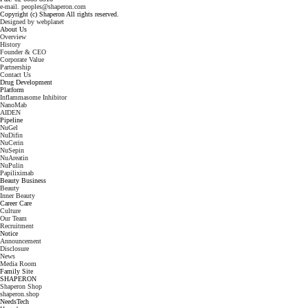
e-mail. peoples@shaperon.com
Copyright (c) Shaperon All rights reserved.
Designed by webplanet
About Us
Overview
History
Founder & CEO
Corporate Value
Partnership
Contact Us
Drug Development
Platform
Inflammasome Inhibitor
NanoMab
AIDEN
Pipeline
NuGel
NuDifin
NuCerin
NuSepin
NuAreatin
NuPulin
Papiliximab
Beauty Business
Beauty
Inner Beauty
Career Care
Culture
Our Team
Recruitment
Notice
Announcement
Disclosure
News
Media Room
Family Site
SHAPERON
Shaperon Shop
shaperon.shop
NeedsTech