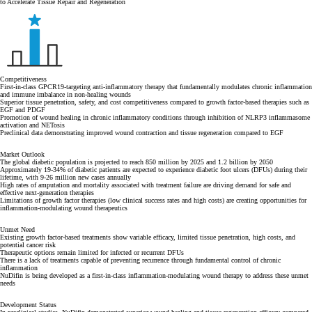
to Accelerate Tissue Repair and Regeneration
Competitiveness
First-in-class GPCR19-targeting anti-inflammatory therapy that fundamentally modulates chronic inflammation
and immune imbalance in non-healing wounds
Superior tissue penetration, safety, and cost competitiveness compared to growth factor-based therapies such as
EGF and PDGF
Promotion of wound healing in chronic inflammatory conditions through inhibition of NLRP3 inflammasome
activation and NETosis
Preclinical data demonstrating improved wound contraction and tissue regeneration compared to EGF
Market Outlook
The global diabetic population is projected to reach 850 million by 2025 and 1.2 billion by 2050
Approximately 19-34% of diabetic patients are expected to experience diabetic foot ulcers (DFUs) during their
lifetime, with 9-26 million new cases annually
High rates of amputation and mortality associated with treatment failure are driving demand for safe and
effective next-generation therapies
Limitations of growth factor therapies (low clinical success rates and high costs) are creating opportunities for
inflammation-modulating wound therapeutics
Unmet Need
Existing growth factor-based treatments show variable efficacy, limited tissue penetration, high costs, and
potential cancer risk
Therapeutic options remain limited for infected or recurrent DFUs
There is a lack of treatments capable of preventing recurrence through fundamental control of chronic
inflammation
NuDifin is being developed as a first-in-class inflammation-modulating wound therapy to address these unmet
needs
Development Status