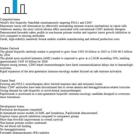
Competitiveness
World’s first bispecific NanoMab simultaneously targeting PD-L1 and CD47
Maximizes tumor cell elimination by effectively neutralizing immune evasion mechanisms in cancer cells
Addresses anemia, the most critical adverse effect associated with conventional CD47 antibody therapies
Demonstrated favorable safety profile in non-human primate studies and superior tumor growth inhibition in
vivo compared to existing antibodies
Small, high-stability nanobody format enables scalable manufacturing and reduced production costs
Market Outlook
The global bispecific antibody market is projected to grow from USD 18 billion in 2025 to USD 48.5 billion
by 2034
The global acute myeloid leukemia (AML) market is expected to grow at a CAGR exceeding 10%, reaching
approximately USD 10 billion by 2028
Despite strong interest, CD47-based immunotherapies have faced commercialization delays due to hematologic
toxicities
Rapid expansion of the next-generation immuno-oncology market focused on safe immune activation
Unmet Need
Existing anti-PD-L1 monotherapies show limited response rates and resistance issues
Many CD47 antibodies have been discontinued due to severe anemia and hemagglutination-related toxicities
Strong demand for safe bispecific or novel-format immunotherapies
Papiliximab is positioned as a next-generation bispecific immuno-oncology candidate designed to overcome
these limitations
Development Status
Preclinical development completed
In humanized mouse models of AML and lymphoma, Papiliximab demonstrated:
Superior tumor growth inhibition compared to comparator groups
More than five-fold improvement in overall survival
Non-human primate studies confirmed:
No red blood cell binding
No hemagglutination
Favorable pharmacokinetic (PK) stability