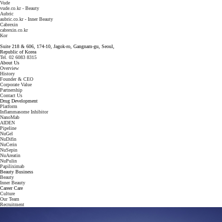
Vude
vude.co.kr - Beauty
Aubric
aubric.co.kr - Inner Beauty
Cabrexin
cabrexin.co.kr
Kor
Suite 218 & 606, 174-10, Jagok-ro, Gangnam-gu, Seoul,
Republic of Korea
Tel. 02 6083 8315
About Us
Overview
History
Founder & CEO
Corporate Value
Partnership
Contact Us
Drug Development
Platform
Inflammasome Inhibitor
NanoMab
AIDEN
Pipeline
NuGel
NuDifin
NuCerin
NuSepin
NuAreatin
NuPulin
Papiliximab
Beauty Business
Beauty
Inner Beauty
Career Care
Culture
Our Team
Recruitment