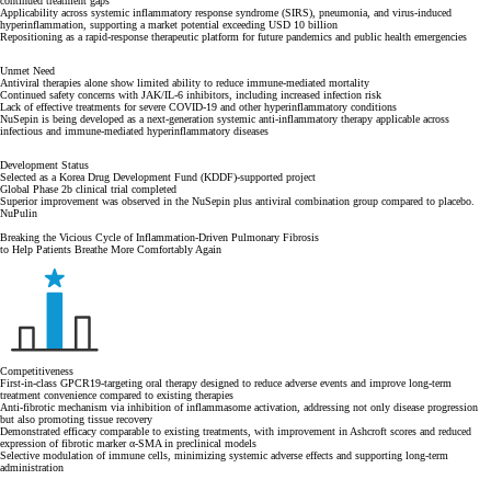
continued treatment gaps
Applicability across systemic inflammatory response syndrome (SIRS), pneumonia, and virus-induced
hyperinflammation, supporting a market potential exceeding USD 10 billion
Repositioning as a rapid-response therapeutic platform for future pandemics and public health emergencies
Unmet Need
Antiviral therapies alone show limited ability to reduce immune-mediated mortality
Continued safety concerns with JAK/IL-6 inhibitors, including increased infection risk
Lack of effective treatments for severe COVID-19 and other hyperinflammatory conditions
NuSepin is being developed as a next-generation systemic anti-inflammatory therapy applicable across
infectious and immune-mediated hyperinflammatory diseases
Development Status
Selected as a Korea Drug Development Fund (KDDF)-supported project
Global Phase 2b clinical trial completed
Superior improvement was observed in the NuSepin plus antiviral combination group compared to placebo.
NuPulin
Breaking the Vicious Cycle of Inflammation-Driven Pulmonary Fibrosis
to Help Patients Breathe More Comfortably Again
Competitiveness
First-in-class GPCR19-targeting oral therapy designed to reduce adverse events and improve long-term
treatment convenience compared to existing therapies
Anti-fibrotic mechanism via inhibition of inflammasome activation, addressing not only disease progression
but also promoting tissue recovery
Demonstrated efficacy comparable to existing treatments, with improvement in Ashcroft scores and reduced
expression of fibrotic marker α-SMA in preclinical models
Selective modulation of immune cells, minimizing systemic adverse effects and supporting long-term
administration