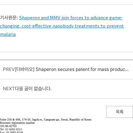
Shaperon and MMV join forces to advance game-
기사원문:
changing, cost-effective nanobody treatments to prevent
malaria
PREV
[더바이오] Shaperon secures patent for mass production process of key pipeline material for atopic dermatitis and Alzheimer's disease
NEXT
다음 글이 없습니다.
목록
Suite 218 & 606, 174-10, Jagok-ro, Gangnam-gu, Seoul, Republic of Korea
Business registration number
101-86-42705
Tel. 02 6083 8315
Fax. 02 6083 8318