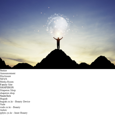
Notice
Announcement
Disclosure
NEWS
Media Room
Family Site
SHAPERON
Shaperon Shop
shaperon.shop
NeedsTech
Hugrab
hugrab.co.kr - Beauty Device
Vude
vude.co.kr - Beauty
Aubric
aubric.co.kr - Inner Beauty