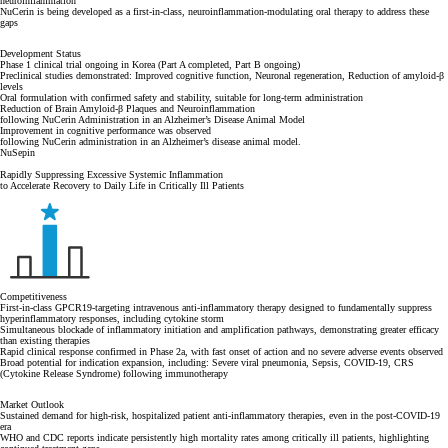
neuroinflammation
NuCerin is being developed as a first-in-class, neuroinflammation-modulating oral therapy to address these
gaps
Development Status
Phase 1 clinical trial ongoing in Korea (Part A completed, Part B ongoing)
Preclinical studies demonstrated: Improved cognitive function, Neuronal regeneration, Reduction of amyloid-β
levels
Oral formulation with confirmed safety and stability, suitable for long-term administration
Reduction of Brain Amyloid-β Plaques and Neuroinflammation
following NuCerin Administration in an Alzheimer’s Disease Animal Model
Improvement in cognitive performance was observed
following NuCerin administration in an Alzheimer’s disease animal model.
NuSepin
Rapidly Suppressing Excessive Systemic Inflammation
to Accelerate Recovery to Daily Life in Critically Ill Patients
Competitiveness
First-in-class GPCR19-targeting intravenous anti-inflammatory therapy designed to fundamentally suppress
hyperinflammatory responses, including cytokine storm
Simultaneous blockade of inflammatory initiation and amplification pathways, demonstrating greater efficacy
than existing therapies
Rapid clinical response confirmed in Phase 2a, with fast onset of action and no severe adverse events observed
Broad potential for indication expansion, including: Severe viral pneumonia, Sepsis, COVID-19, CRS
(Cytokine Release Syndrome) following immunotherapy
Market Outlook
Sustained demand for high-risk, hospitalized patient anti-inflammatory therapies, even in the post-COVID-19
era
WHO and CDC reports indicate persistently high mortality rates among critically ill patients, highlighting