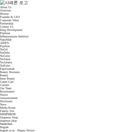
About Us
Overview
History
Founder & CEO
Corporate Value
Partnership
Contact Us
Drug Development
Platform
Inflammasome Inhibitor
NanoMab
AIDEN
Pipeline
NuGel
NuDifin
NuCerin
NuSepin
NuAreatin
NuPulin
Papiliximab
Beauty Business
Beauty
Inner Beauty
Career Care
Culture
Our Team
Recruitment
Notice
Announcement
Disclosure
News
Media Room
Family Site
SHAPERON
Shaperon Shop
shaperon.shop
NeedsTech
Hugrab
hugrab.co.kr - Beauty Device