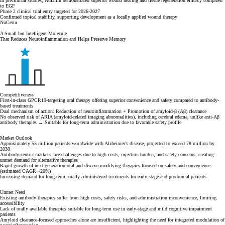
In preclinical studies, NuDifin demonstrated superior wound healing and tissue regeneration efficacy compared
to EGF
Phase 2 clinical trial entry targeted for 2026-2027
Confirmed topical stability, supporting development as a locally applied wound therapy
NuCerin
A Small but Intelligent Molecule
That Reduces Neuroinflammation and Helps Preserve Memory
Competitiveness
First-in-class GPCR19-targeting oral therapy offering superior convenience and safety compared to antibody-
based treatments
Dual mechanism of action: Reduction of neuroinflammation + Promotion of amyloid-β (Aβ) clearance
No observed risk of ARIA (amyloid-related imaging abnormalities), including cerebral edema, unlike anti-Aβ
antibody therapies → Suitable for long-term administration due to favorable safety profile
Market Outlook
Approximately 55 million patients worldwide with Alzheimer’s disease, projected to exceed 78 million by
2030
Antibody-centric markets face challenges due to high costs, injection burden, and safety concerns, creating
unmet demand for alternative therapies
Rapid growth of next-generation oral and disease-modifying therapies focused on safety and convenience
(estimated CAGR ~20%)
Increasing demand for long-term, orally administered treatments for early-stage and prodromal patients
Unmet Need
Existing antibody therapies suffer from high costs, safety risks, and administration inconvenience, limiting
accessibility
Lack of orally available therapies suitable for long-term use in early-stage and mild cognitive impairment
patients
Amyloid clearance-focused approaches alone are insufficient, highlighting the need for integrated modulation of