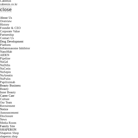
Cabrexin
cabrexin.co.kr
close
About Us
Overview
History
Founder & CEO
Corporate Value
Partnership
Contact Us
Drug Development
Platform
Inflammasome Inhibitor
NanoMab
AIDEN
Pipeline
NuGel
NuDifin
NuCerin
NuSepin
NuAreatin
NuPulin
Papiliximab
Beauty Business
Beauty
Inner Beauty
Career Care
Culture
Our Team
Recruitment
Notice
Announcement
Disclosure
News
Media Room
Family Site
SHAPERON
Shaperon Shop
shaperon.shop