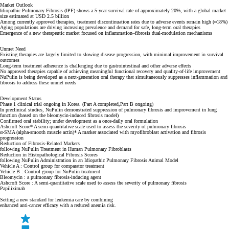
Market Outlook
Idiopathic Pulmonary Fibrosis (IPF) shows a 5-year survival rate of approximately 20%, with a global market
size estimated at USD 2.5 billion
Among currently approved therapies, treatment discontinuation rates due to adverse events remain high (≈18%)
Aging populations are driving increasing prevalence and demand for safe, long-term oral therapies
Emergence of a new therapeutic market focused on inflammation–fibrosis dual-modulation mechanisms
Unmet Need
Existing therapies are largely limited to slowing disease progression, with minimal improvement in survival
outcomes
Long-term treatment adherence is challenging due to gastrointestinal and other adverse effects
No approved therapies capable of achieving meaningful functional recovery and quality-of-life improvement
NuPulin is being developed as a next-generation oral therapy that simultaneously suppresses inflammation and
fibrosis to address these unmet needs
Development Status
Phase 1 clinical trial ongoing in Korea. (Part A completed,Part B ongoing)
In preclinical studies, NuPulin demonstrated suppression of pulmonary fibrosis and improvement in lung
function (based on the bleomycin-induced fibrosis model)
Confirmed oral stability; under development as a once-daily oral formulation
Ashcroft Score*
A semi-quantitative scale used to assess the severity of pulmonary fibrosis
α-SMA (alpha-smooth muscle actin)*
A marker associated with myofibroblast activation and fibrosis
progression
Reduction of Fibrosis-Related Markers
following NuPulin Treatment in Human Pulmonary Fibroblasts
Reduction in Histopathological Fibrosis Scores
following NuPulin Administration in an Idiopathic Pulmonary Fibrosis Animal Model
Vehicle A : Control group for comparator treatment
Vehicle B : Control group for NuPulin treatment
Bleomycin : a pulmonary fibrosis-inducing agent
Ashcroft Score : A semi-quantitative scale used to assess the severity of pulmonary fibrosis
Papiliximab
Setting a new standard for leukemia care by combining
enhanced anti-cancer efficacy with a reduced anemia risk.