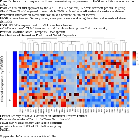
Phase 2a clinical trial completed in Korea, demonstrating improvement in EASI and vIGA scores as well as
safety
Phase 2b clinical trial approved by the U.S. FDA (177 patients, 12-week treatment period)-On going
Global Phase 2b trial expected to conclude in 2026, with active out-licensing discussions underway
Preparation underway for commercialization as a prescription topical therapy
EASI*
Eczema Area and Severity Index, a composite score evaluating the extent and severity of atopic
dermatitis
EASI-50*
≥50% improvement in EASI score from baseline
vIGA*
Investigator’s Global Assessment, a 0-4 scale evaluating overall disease severity
Precision Medicine-Based Therapeutic Development:
Identification of Biomarkers Predictive of NuGel Responders
Distinct Efficacy of NuGel Confirmed in
Biomarker
-Positive Patients
Based on the results of Part 1 of a Phase 2b clinical trial,
NuGel shows great efficacy with atopic dermatitis
patients achieving 100% of EASI-50 in subgroup
NuDifin
Suppressing Inflammation at the Wound Site