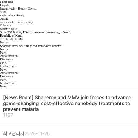
NeedsTech
Hugrab
hugrab.co.kr - Beauty Device
Vude
vude.co.kr - Beauty
Aubric
aubric.co.kr - Inner Beauty
Cabrexin
cabrexin.co.kr
Suite 218 & 606, 174-10, Jagok-ro, Gangnam-gu, Seoul,
Republic of Korea
Tel. 02 6083 8315
Notice
Shaperon provides timely and transparent updates.
Notice
News
Announcement
Disclosure
News
Media Room
News
Announcement
Disclosure
News
Media Room
News
[News Room] Shaperon and MMV join forces to advance
game-changing, cost-effective nanobody treatments to
prevent malaria
1187
최고관리자
2025-11-26