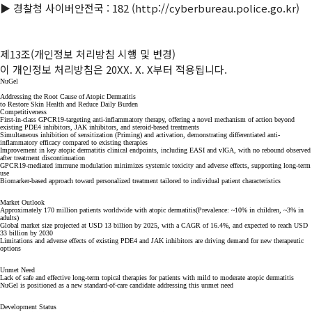
▶ 경찰청 사이버안전국 : 182 (http://cyberbureau.police.go.kr)

제13조(개인정보 처리방침 시행 및 변경)

이 개인정보 처리방침은 20XX. X. X부터 적용됩니다.
NuGel
Addressing the Root Cause of Atopic Dermatitis
to Restore Skin Health and Reduce Daily Burden
Competitiveness
First-in-class GPCR19-targeting anti-inflammatory therapy, offering a novel mechanism of action beyond
existing PDE4 inhibitors, JAK inhibitors, and steroid-based treatments
Simultaneous inhibition of sensitization (Priming) and activation, demonstrating differentiated anti-
inflammatory efficacy compared to existing therapies
Improvement in key atopic dermatitis clinical endpoints, including EASI and vIGA, with no rebound observed
after treatment discontinuation
GPCR19-mediated immune modulation minimizes systemic toxicity and adverse effects, supporting long-term
use
Biomarker-based approach toward personalized treatment tailored to individual patient characteristics
Market Outlook
Approximately 170 million patients worldwide with atopic dermatitis(Prevalence: ~10% in children, ~3% in
adults)
Global market size projected at USD 13 billion by 2025, with a CAGR of 16.4%, and expected to reach USD
33 billion by 2030
Limitations and adverse effects of existing PDE4 and JAK inhibitors are driving demand for new therapeutic
options
Unmet Need
Lack of safe and effective long-term topical therapies for patients with mild to moderate atopic dermatitis
NuGel is positioned as a new standard-of-care candidate addressing this unmet need
Development Status