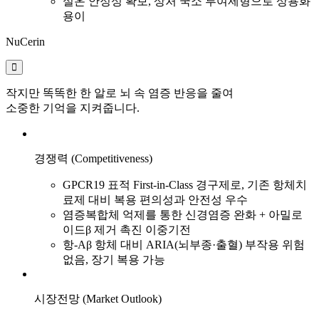
실온 안정성 확보, 상처 국소 투여제형으로 상용화
용이
NuCerin
작지만 똑똑한 한 알로 뇌 속 염증 반응을 줄여
소중한 기억을 지켜줍니다.
경쟁력 (Competitiveness)
GPCR19 표적 First-in-Class 경구제로, 기존 항체치
료제 대비 복용 편의성과 안전성 우수
염증복합체 억제를 통한 신경염증 완화 + 아밀로
이드β 제거 촉진 이중기전
항-Aβ 항체 대비 ARIA(뇌부종·출혈) 부작용 위험
없음, 장기 복용 가능
시장전망 (Market Outlook)