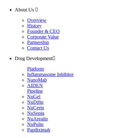
About Us
Overview
History
Founder & CEO
Corporate Value
Partnership
Contact Us
Drug Development
Platform
Inflammasome Inhibitor
NanoMab
AIDEN
Pipeline
NuGel
NuDifin
NuCerin
NuSepin
NuAreatin
NuPulin
Papiliximab