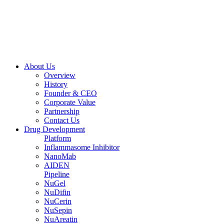
About Us
Overview
History
Founder & CEO
Corporate Value
Partnership
Contact Us
Drug Development
Platform
Inflammasome Inhibitor
NanoMab
AIDEN
Pipeline
NuGel
NuDifin
NuCerin
NuSepin
NuAreatin