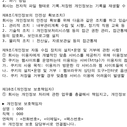
2. 파기 방법

회사는 전자적 파일 형태로 기록․저장된 개인정보는 기록을 재생할 수 없
제8조(개인정보의 안전성 확보조치)

회사는 개인정보의 안전성 확보를 위해 다음과 같은 조치를 하고 있습니
1. 관리적 조치 : 내부관리계획 수립 및 시행, 정기적 직원 교육 등

2. 기술적 조치 : 개인정보처리시스템 등의 접근 권한 관리, 접근통제
등의 암호화, 보안프로그램 설치

3. 물리적 조치 : 전산실, 자료보관실 등의 접근통제

①
②
 쿠키는 웹사이트를 운영하는데 이용되는 서버(http)가 이용자의 
가. 쿠키의 사용 목적: 이용자가 방문한 각 서비스와 웹 사이트들에 
나. 쿠키의 설치∙운영 및 거부 : 웹브라우저 상단의 도구>인터넷 옵션
다. 쿠키 저장을 거부할 경우 맞춤형 서비스 이용에 어려움이 발생할 
①
 회사는 개인정보 처리에 관한 업무를 총괄해서 책임지고, 개인정보
▶ 개인정보 보호책임자

성명 : OOO

직책 : OOO

연락처 : <전화번호>, <이메일>, <팩스번호>

※ 개인정보 보호 담당부서로 연결됩니다.
