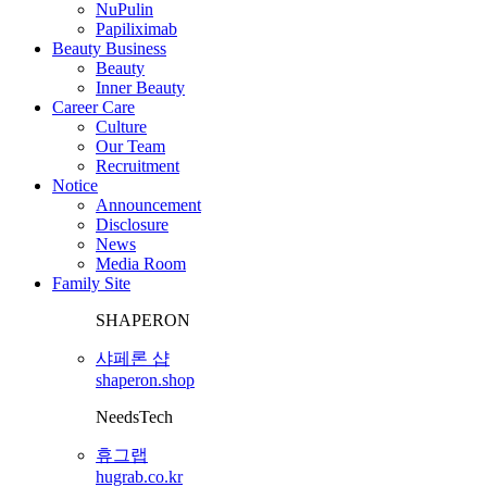
NuPulin
Papiliximab
Beauty Business
Beauty
Inner Beauty
Career Care
Culture
Our Team
Recruitment
Notice
Announcement
Disclosure
News
Media Room
Family Site
SHAPERON
샤페론 샵
shaperon.shop
NeedsTech
휴그랩
hugrab.co.kr