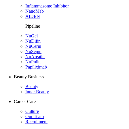
Inflammasome Inhibitor
NanoMab
AIDEN
Pipeline
NuGel
NuDifin
NuCerin
NuSepin
NuAreatin
NuPulin
Papiliximab
Beauty Business
Beauty
Inner Beauty
Career Care
Culture
Our Team
Recruitment