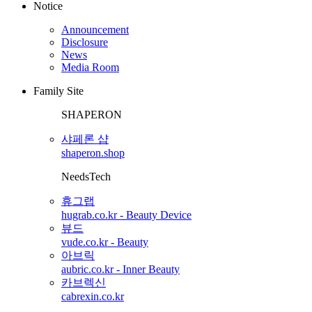
Notice
Announcement
Disclosure
News
Media Room
Family Site
SHAPERON
샤페론 샵
shaperon.shop
NeedsTech
휴그랩
hugrab.co.kr - Beauty Device
뷰드
vude.co.kr - Beauty
아브릭
aubric.co.kr - Inner Beauty
카브렉신
cabrexin.co.kr